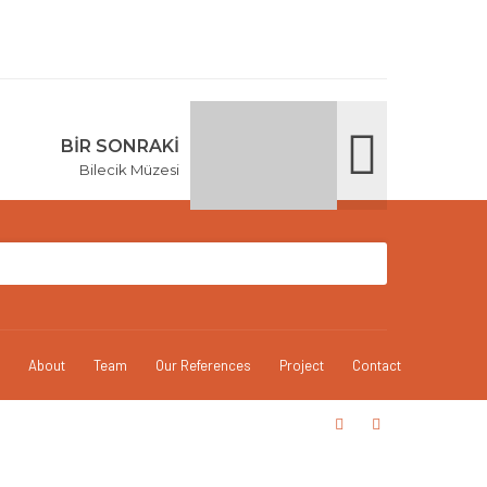
BIR SONRAKI
Bilecik Müzesi
About
Team
Our References
Project
Contact